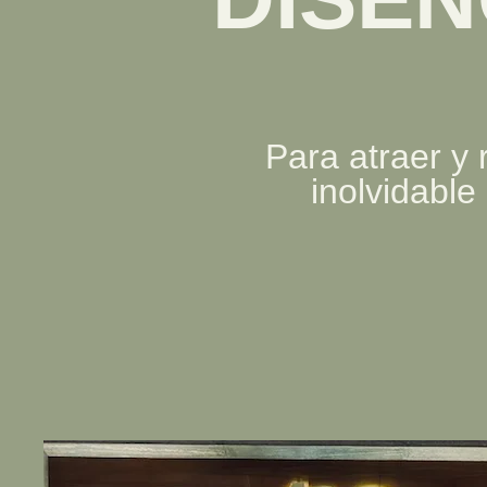
Para atraer y 
inolvidable