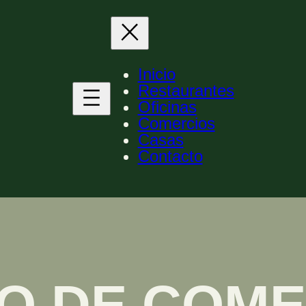
Inicio
Restaurantes
Oficinas
Comercios
Casas
Contacto
O DE COM