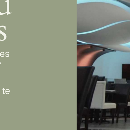
u
s
es
e
 te